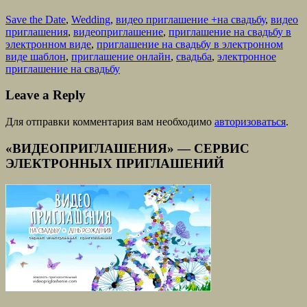
Save the Date
,
Wedding
,
видео приглашение +на свадьбу
,
видео
приглашения
,
видеоприглашение
,
приглашение на свадьбу в
электронном виде
,
приглашение на свадьбу в электронном
виде шаблон
,
приглашение онлайн
,
свадьба
,
электронное
приглашение на свадьбу
Leave a Reply
Для отправки комментария вам необходимо
авторизоваться
.
«ВИДЕОПРИГЛАШЕНИЯ» — СЕРВИС
ЭЛЕКТРОННЫХ ПРИГЛАШЕНИЙ