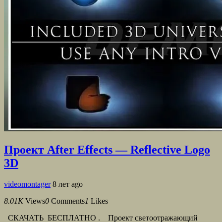
Проект After Effects — Reflective Logo
3D
videomontager
8 лет ago
8.01K
Views
0
Comments
1
Likes
СКАЧАТЬ БЕСПЛАТНО . Проект светоотражающий