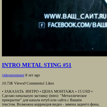
INTRO METAL STING #51
videomontager
8 лет ago
10.73K
Views
0
Comments
1
Likes
• ЗАКАЗАТЬ ИНТРО • ЦЕНА МОНТАЖА • 15 USD •
Сделаю начальную заставку (intro) "Металлическое
прикрытие" для канала ютуб или сайта с Вашим
текстом. Возможна коррекция видео - замена заднего фона,