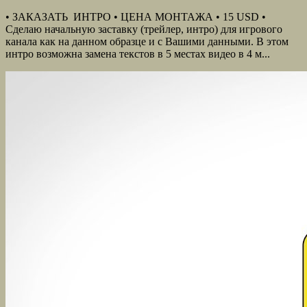
• ЗАКАЗАТЬ ИНТРО • ЦЕНА МОНТАЖА • 15 USD •
Сделаю начальную заставку (трейлер, интро) для игрового
канала как на данном образце и с Вашими данными. В этом
интро возможна замена текстов в 5 местах видео в 4 м...