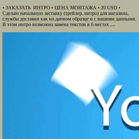
• ЗАКАЗАТЬ ИНТРО • ЦЕНА МОНТАЖА • 20 USD •
Сделаю начальную заставку (трейлер, интро) для магазина,
службы доставки как на данном образце и с вашими данными.
В этом интро возможна замена текстов в 6 местах ,...