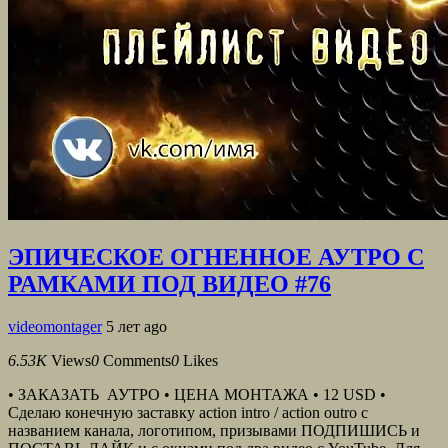
ЭПИЧЕСКОЕ ОГНЕННОЕ АУТРО С
РАМКАМИ ПОД ВИДЕО #76
videomontager
5 лет ago
6.53K
Views
0
Comments
0
Likes
• ЗАКАЗАТЬ АУТРО • ЦЕНА МОНТАЖА • 12 USD •
Сделаю конечную заставку action intro / action outro с
названием канала, логотипом, призывами ПОДПИШИСЬ и