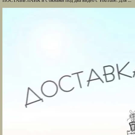
ПОСТАВЬ ЛАЙК и с окнами под два видео с YouTube. Для ...