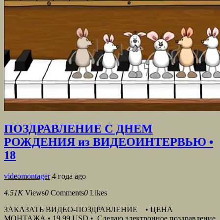
ПОЗДРАВЛЕНИЕ С ДНЕМ
РОЖДЕНИЯ из ВИДЕОИНТЕРВЬЮ •
18
videomontager
4 года ago
4.51K
Views
0
Comments
0
Likes
ЗАКАЗАТЬ ВИДЕО-ПОЗДРАВЛЕНИЕ • ЦЕНА
МОНТАЖА • 19,99 USD • Сделаю электронное поздравление