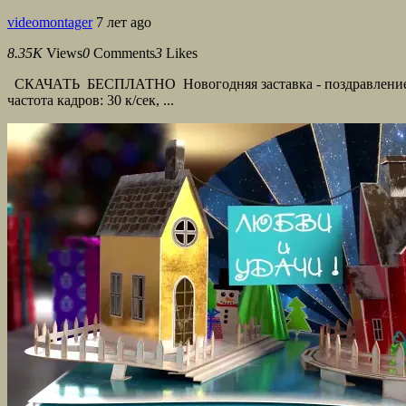
videomontager
7 лет ago
8.35K
Views
0
Comments
3
Likes
СКАЧАТЬ БЕСПЛАТНО Новогодняя заставка - поздравление. Нач
частота кадров: 30 к/сек, ...