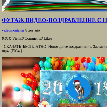
ФУТАЖ ВИДЕО-ПОЗДРАВЛЕНИЕ С
videomontager
8 лет ago
8.05K
Views
0
Comments
3
Likes
СКАЧАТЬ БЕСПЛАТНО Новогоднее поздравление. Заставка для де
mp4. [F034 ]...