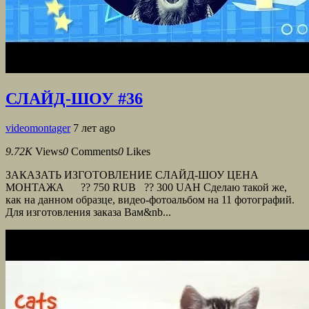
СЛАЙД-ШОУ #36
videomontager
7 лет ago
9.72K
Views
0
Comments
0
Likes
ЗАКАЗАТЬ ИЗГОТОВЛЕНИЕ СЛАЙД-ШОУ ЦЕНА
МОНТАЖА ?? 750 RUB ?? 300 UAH Сделаю такой же,
как на данном образце, видео-фотоальбом на 11 фотографий.
Для изготовления заказа Вам&nb...