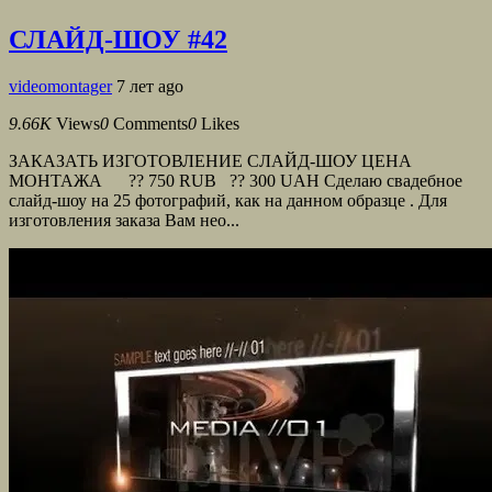
СЛАЙД-ШОУ #42
videomontager
7 лет ago
9.66K
Views
0
Comments
0
Likes
ЗАКАЗАТЬ ИЗГОТОВЛЕНИЕ СЛАЙД-ШОУ ЦЕНА
МОНТАЖА ?? 750 RUB ?? 300 UAH Сделаю свадебное
слайд-шоу на 25 фотографий, как на данном образце . Для
изготовления заказа Вам нео...