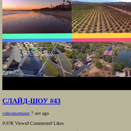
СЛАЙД-ШОУ #43
videomontager
7 лет ago
9.97K
Views
0
Comments
0
Likes