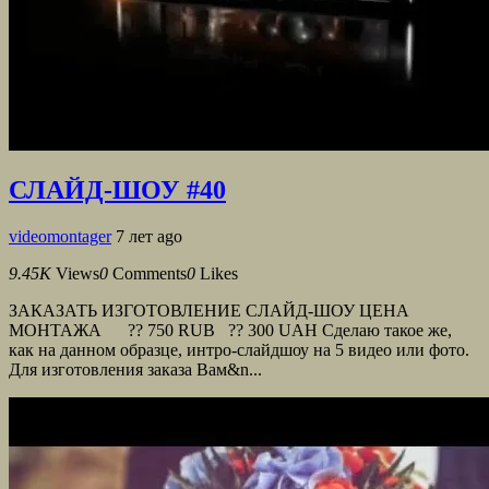
СЛАЙД-ШОУ #40
videomontager
7 лет ago
9.45K
Views
0
Comments
0
Likes
ЗАКАЗАТЬ ИЗГОТОВЛЕНИЕ СЛАЙД-ШОУ ЦЕНА
МОНТАЖА ?? 750 RUB ?? 300 UAH Сделаю такое же,
как на данном образце, интро-слайдшоу на 5 видео или фото.
Для изготовления заказа Вам&n...